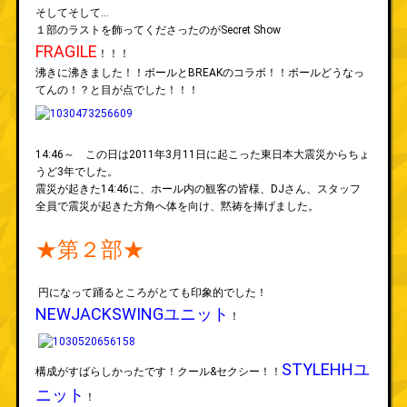
そしてそして…
１部のラストを飾ってくださったのがSecret Show
FRAGILE
！！！
沸きに沸きました！！ボールとBREAKのコラボ！！ボールどうなっ
てんの！？と目が点でした！！！
14:46～ この日は2011年3月11日に起こった東日本大震災からちょ
うど3年でした。
震災が起きた14:46に、ホール内の観客の皆様、DJさん、スタッフ
全員で震災が起きた方角へ体を向け、黙祷を捧げました。
★第２部★
円になって踊るところがとても印象的でした！
NEWJACKSWINGユニット
！
STYLEHHユ
構成がすばらしかったです！クール&セクシー！！
ニット
！