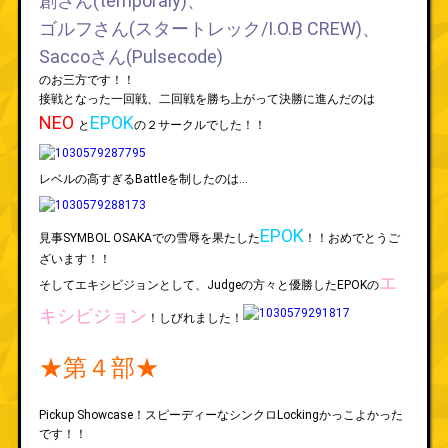
創さん(temporaly)、
ゴルフさん(スタートレック/I.O.B CREW)、
Saccoさん(Pulsecode)
のお三方です！！
接戦となった一回戦、二回戦を勝ち上がって決勝に進んだのは
NEO
EPOK
と
の２サークルでした！！
レベルの高すぎるBattleを制したのは…
EPOK
見事SYMBOL OSAKAでの雪辱を果たした
！！おめでとうご
ざいます！！
エ
そしてエキシビジョンとして、Judgeの方々と優勝したEPOKの
キシビジョン
！しびれました！
★第４部★
Pickup Showcase！スピーディーなシンクロLockingかっこよかった
です！！