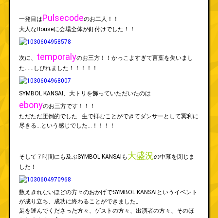
Pulsecode
一発目は
のお二人！！
大人なHouseに会場全体が釘付けでした！！
temporaly
次に、
のお三方！！かっこよすぎて言葉を失いまし
た……しびれました！！！！！
SYMBOL KANSAI、大トリを飾っていただいたのは
ebony
のお三方です！！！
ただただ圧倒的でした…生で拝むことができてダンサーとして冥利に
尽きる…という感じでした…！！！！
大盛況
そして７時間にも及ぶSYMBOL KANSAIも
の中幕を閉じま
した！
数えきれないほどの方々のおかげでSYMBOL KANSAIというイベント
が成り立ち、成功に終わることができました。
足を運んでくださった方々、ゲストの方々、出演者の方々、そのほ