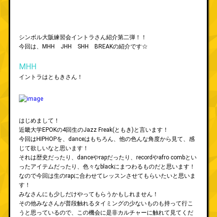
シンボル大阪練習会イントラさん紹介第二弾！！
今回は、MHH JHH SHH BREAKの紹介です☆
MHH
イントラはともきさん！
はじめまして！
近畿大学EPOKの4回生のJazz Freak(ともき)と言います！
今回はHIPHOPを、danceはもちろん、他の色んな角度から見て、感
じて欲しいなと思います！
それは歴史だったり、danceやrapだったり、recordやafro combとい
ったアイテムだったり、色々なblackにまつわるものだと思います！
なので今回は生のrapに合わせてレッスンさせてもらいたいと思いま
す！
みなさんにも少しだけやってもらうかもしれません！
その他みなさんが普段触れるタイミングの少ないものも持って行こ
うと思っているので、この機会に是非カルチャーに触れて見てくだ